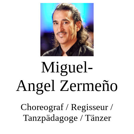
Startseite
Aktuelles
Miguel-
Galerie
Angel Zermeño
Tanzwerdegang- Projekte mit Schülern
Choreograf / Regisseur /
Choreografien / Inszenierungen
Tanzpädagoge / Tänzer