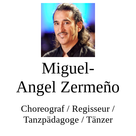
Startseite
Aktuelles
Miguel-
Galerie
Angel Zermeño
Tanzwerdegang- Projekte mit Schülern
Choreograf / Regisseur /
Choreografien / Inszenierungen
Tanzpädagoge / Tänzer